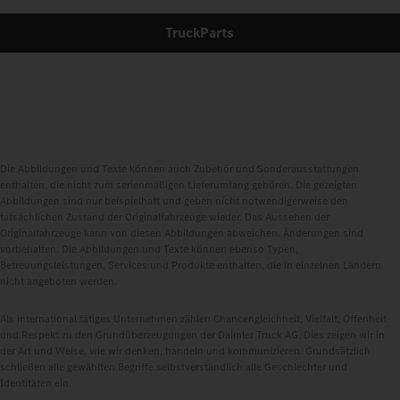
TruckParts
Die Abbildungen und Texte können auch Zubehör und Sonderausstattungen
enthalten, die nicht zum serienmäßigen Lieferumfang gehören. Die gezeigten
Abbildungen sind nur beispielhaft und geben nicht notwendigerweise den
tatsächlichen Zustand der Originalfahrzeuge wieder. Das Aussehen der
Originalfahrzeuge kann von diesen Abbildungen abweichen. Änderungen sind
vorbehalten. Die Abbildungen und Texte können ebenso Typen,
Betreuungsleistungen, Services und Produkte enthalten, die in einzelnen Ländern
nicht angeboten werden.
Als international tätiges Unternehmen zählen Chancengleichheit, Vielfalt, Offenheit
und Respekt zu den Grundüberzeugungen der Daimler Truck AG. Dies zeigen wir in
der Art und Weise, wie wir denken, handeln und kommunizieren. Grundsätzlich
schließen alle gewählten Begriffe selbstverständlich alle Geschlechter und
Identitäten ein.