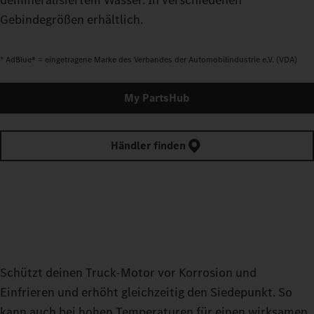
demineralisiertem Wasser. In verschiedenen
Gebindegrößen erhältlich.
* AdBlue® = eingetragene Marke des Verbandes der Automobilindustrie e.V. (VDA)
My PartsHub
Händler finden
Schützt deinen Truck-Motor vor Korrosion und
Einfrieren und erhöht gleichzeitig den Siedepunkt. So
kann auch bei hohen Temperaturen für einen wirksamen