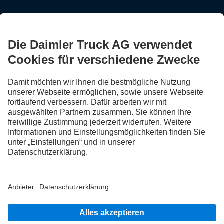
BLEIB IN KONTAKT.
Entdecke Mercedes-Benz Trucks auf unseren digitalen
Kanälen.
FOLLOW THE ROADSTARS.
Tausche jetzt Erfahrungen mit anderen Truckerinnen und
Truckern aus.
Steig ein